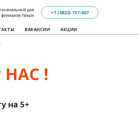
гоканальный для
+7 (4822) 737-007
х филиалов Твери
ТАКТЫ
ВАКАНСИИ
АКЦИИ
А
 НАС !
у на 5+