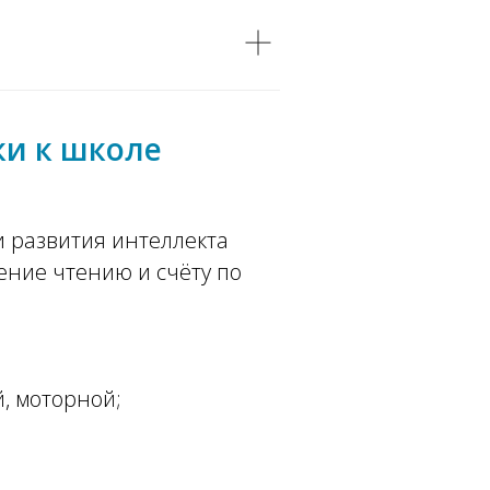
ки к школе
 развития интеллекта
ение чтению и счёту по
й, моторной;