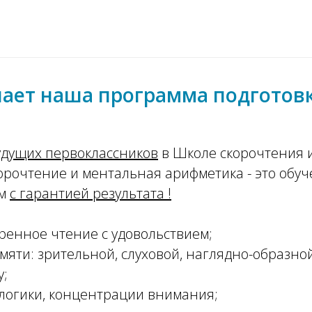
ает наша программа подготов
удущих первоклассников
в Школе скорочтения и
орочтение и ментальная арифметика - это обуч
ам
с гарантией результата !
ренное чтение с удовольствием;
мяти: зрительной, слуховой, наглядно-образно
у;
логики, концентрации внимания;