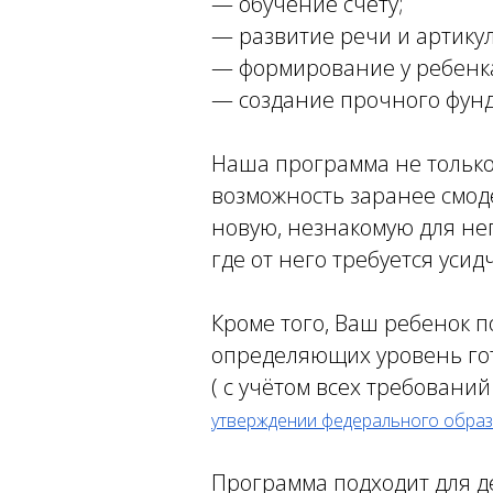
— обучение счету;
— развитие речи и артику
— формирование у ребенка
— создание прочного фун
Наша программа не только
возможность заранее смод
новую, незнакомую для нег
где от него требуется уси
Кроме того, Ваш ребенок 
определяющих уровень гот
( с учётом всех требовани
утверждении федерального образ
Программа подходит для де