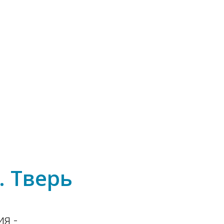
. Тверь
я -