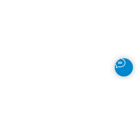
Адреса наших филиалов в
г. Тверь
для вашего удобства работает единая