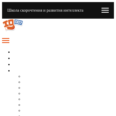
Школа скорочтения и развития интеллекта
о школе
коллектив
семейные классы
программы
Подготовка к школе на 5+
Скорочтение и память
Грамотное письмо и каллиграфия
Ментальная арифметика и ТРИЗ
Интеллектуальный английский
Развитие памяти (экспресс-курс)
Осенние каникулы